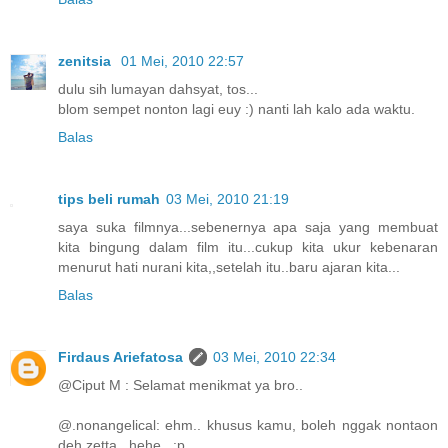
zenitsia
01 Mei, 2010 22:57
dulu sih lumayan dahsyat, tos...
blom sempet nonton lagi euy :) nanti lah kalo ada waktu.
Balas
tips beli rumah
03 Mei, 2010 21:19
saya suka filmnya...sebenernya apa saja yang membuat
kita bingung dalam film itu...cukup kita ukur kebenaran
menurut hati nurani kita,,setelah itu..baru ajaran kita...
Balas
Firdaus Ariefatosa
03 Mei, 2010 22:34
@Ciput M : Selamat menikmat ya bro..
@.nonangelical: ehm.. khusus kamu, boleh nggak nontaon
deh zetta.. hehe.. :p