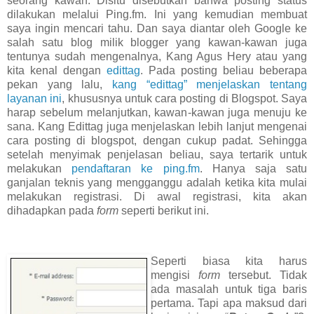
seorang kawan. Disitu disebutkan bahwa posting status
dilakukan melalui Ping.fm. Ini yang kemudian membuat
saya ingin mencari tahu. Dan saya diantar oleh Google ke
salah satu blog milik blogger yang kawan-kawan juga
tentunya sudah mengenalnya, Kang Agus Hery atau yang
kita kenal dengan
edittag
. Pada posting beliau beberapa
pekan yang lalu,
kang “edittag” menjelaskan tentang
layanan ini
, khususnya untuk cara posting di Blogspot. Saya
harap sebelum melanjutkan, kawan-kawan juga menuju ke
sana. Kang Edittag juga menjelaskan lebih lanjut mengenai
cara posting di blogspot, dengan cukup padat. Sehingga
setelah menyimak penjelasan beliau, saya tertarik untuk
melakukan
pendaftaran ke ping.fm
. Hanya saja satu
ganjalan teknis yang mengganggu adalah ketika kita mulai
melakukan registrasi. Di awal registrasi, kita akan
dihadapkan pada
form
seperti berikut ini.
Seperti biasa kita harus
mengisi
form
tersebut. Tidak
ada masalah untuk tiga baris
pertama. Tapi apa maksud dari