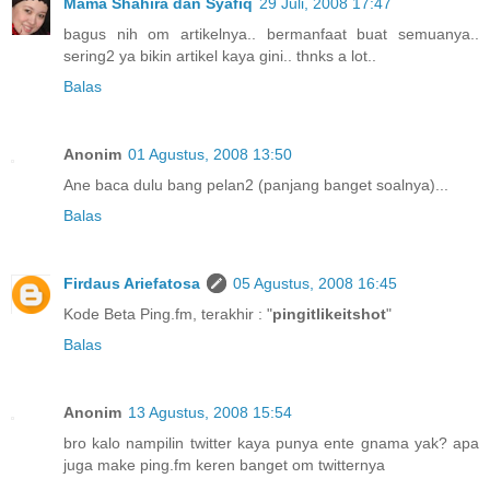
Mama Shahira dan Syafiq
29 Juli, 2008 17:47
bagus nih om artikelnya.. bermanfaat buat semuanya..
sering2 ya bikin artikel kaya gini.. thnks a lot..
Balas
Anonim
01 Agustus, 2008 13:50
Ane baca dulu bang pelan2 (panjang banget soalnya)...
Balas
Firdaus Ariefatosa
05 Agustus, 2008 16:45
Kode Beta Ping.fm, terakhir : "
pingitlikeitshot
"
Balas
Anonim
13 Agustus, 2008 15:54
bro kalo nampilin twitter kaya punya ente gnama yak? apa
juga make ping.fm keren banget om twitternya