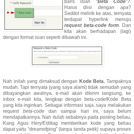
baris isian “
Beta Code
”?.
Harus diisi dengan apa?
Sedikit melirik ke atas, ternyata
terdapat hyperlink menuju
request beta-code form
. Dan
kita akan berhadapan (lagi)
dengan format isian seperti dibawah ini.
Nah inilah yang dimaksud dengan
Kode Beta.
Tampaknya
mudah. Tapi ternyata (yang saya alami) tidak semudah yang
dibayangkan awalnya. e-mail akan dikirim langsung, ke
inbox e-mail kita, lengkap dengan beta-code/Kode Beta
yang kita inginkan. Sebagai informasi saja, saya melakukan
request
beta-code
dan sampai hari ini, saya belum
mendapatkannya. Nah itulah sebabnya pada posting beliau,
Kang Agus Hery/Edittag memberikan kode yang beliau
dapat yaitu “dreamofping” (tanpa tanda petik) supaya proses