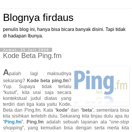
Blognya firdaus
penulis blog ini, hanya bisa bicara banyak disini. Tapi tidak
di hadapan Ibunya.
Jumat, 25 Juli 2008
Kode Beta Ping.fm
A
palah lagi maksudnya
sekarang?
Kode beta ping.fm
?
Yup. Supaya tidak terlalu
“kusut”, kita urai saja secara
kontekstual judul diatas yang
terdiri dari tiga kata yaitu Kode,
Beta dan Ping.fm. Kata “
kode
” dan “
beta
”, sementara bisa
kita sisihkan terlebih dulu. Sekarang kita tinjau dulu apa itu
“
Ping.fm
”.
Ping.fm
adalah sebuah layanan ala “
one-stop
shopping
”, yang kemudian bisa dengan serta merta kita