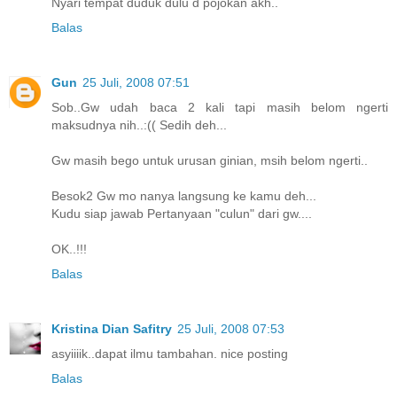
Nyari tempat duduk dulu d pojokan akh..
Balas
Gun
25 Juli, 2008 07:51
Sob..Gw udah baca 2 kali tapi masih belom ngerti
maksudnya nih..:(( Sedih deh...
Gw masih bego untuk urusan ginian, msih belom ngerti..
Besok2 Gw mo nanya langsung ke kamu deh...
Kudu siap jawab Pertanyaan "culun" dari gw....
OK..!!!
Balas
Kristina Dian Safitry
25 Juli, 2008 07:53
asyiiiik..dapat ilmu tambahan. nice posting
Balas