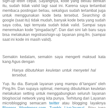
sign-up
lebih cepat. Sayangnya, kode yang beliau berikan
itu, sudah tidak valid lagi saat ini. Karena saya terlambat
membaca postingan beliau, sekaligus sudah terlambat juga
untuk menggunakan kode beta tersebut.
Searching
di
google (saat itu) tidak mudah, banyak kode beta yang sudah
saya coba, tapi ternyata sudah tidak valid. Sampai saya
menemukan kode “pingadactyl”. Dan dari sini lah baru saya
bisa melakukan registrasi/sign-up layanan ping.fm. (sampai
saat ini kode ini masih valid).
Semakin kedalam, semakin saya mengerti maksud kata
kang Agus dengan
Hanya dibutuhkan keuletan untuk menyetel hal
tersebut.
Yup. Itu dia. Banyak layanan yang mampu di’tangani’ oleh
Ping.fm. Dan supaya optimal, memang dibutuhkan keuletan
melakukan setting untuk menggabungkan seluruh layanan
blog/social network yang kita punya. Terhitung dari Layanan
microblogging semacam
twitter
atau blogging layaknya
Blogger
,
Wordpress.com
,
Tumblr
,
LiveJournal
. Atau juga