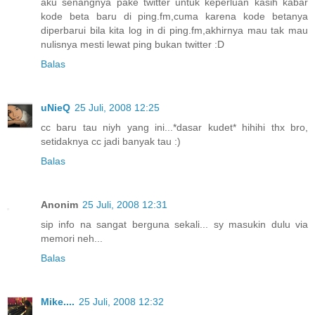
aku senangnya pake twitter untuk keperluan kasih kabar
kode beta baru di ping.fm,cuma karena kode betanya
diperbarui bila kita log in di ping.fm,akhirnya mau tak mau
nulisnya mesti lewat ping bukan twitter :D
Balas
uNieQ
25 Juli, 2008 12:25
cc baru tau niyh yang ini...*dasar kudet* hihihi thx bro,
setidaknya cc jadi banyak tau :)
Balas
Anonim
25 Juli, 2008 12:31
sip info na sangat berguna sekali... sy masukin dulu via
memori neh...
Balas
Mike....
25 Juli, 2008 12:32