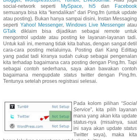
social-network seperti
MySpace
,
hi5
dan
Facebook
semuanya bisa kita “kendalikan” dari Ping.fm (untuk update
atau posting). Bukan hanya sampai disini, Instan Messaging
seperti
Yahoo! Messenger
,
Windows Live Messenger
atau
GTalk
diklaim bisa dijadikan sebagai remote untuk
mengontrol update atau posting ke layanan-layanan tadi.
Untuk kali ini, memang tidak kita bahas, dengan sangat detil
cara-cara posting melaluinya. Posting dari Kang Edittag
yang padat tadi kiranya sudah cukup sebagai pengenalan
kita terhadap bagaimana cara posting dengan Ping.fm. Tapi
sebagai contoh sederhana, saya akan bawakan contoh
bagaimana mengupdate
status
twitter dengan Ping.fm.
Tentunya setelah proses registrasi selesai.
Pada kolom pilihan “
Social
Service
”, kita pilih layanan
mana yang akan kita update
status-nya (misalnya, saat
ini saya akan update
status
Twitter saya), maka kita